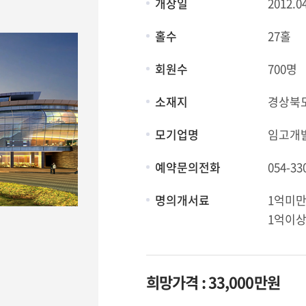
개장일
2012.0
홀수
27홀
회원수
700명
소재지
경상북도
모기업명
임고개발
예약문의전화
054-33
명의개서료
1억미만 
1억이상 
희망가격 : 33,000만원