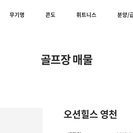
무기명
콘도
휘트니스
분양/
골프장 매물
오션힐스 영천