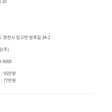
4.10
 영천시 임고면 방목길 34-2
(주)
0-9000
: 55만원
: 77만원