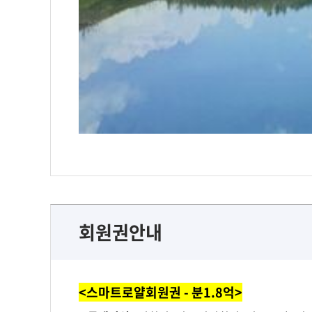
회원권안내
<스마트로얄회원권 - 분1.8억>