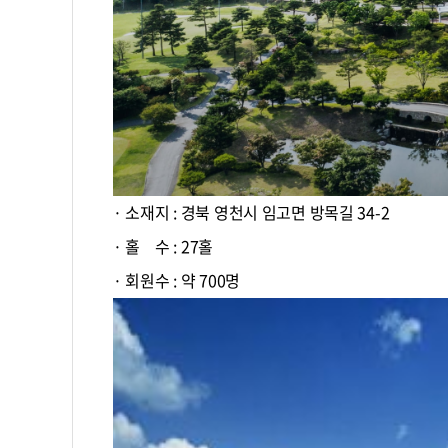
· 소재지 : 경북 영천시 임고면 방목길 34-2
· 홀 수 : 27홀
· 회원수 : 약 700명