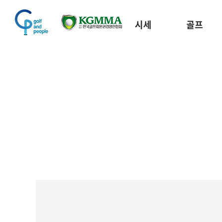
시세
골프
골프장