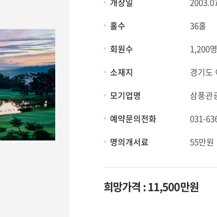
개장일
2003.0
홀수
36홀
회원수
1,200
소재지
경기도 
모기업명
삼풍관
예약문의전화
031-63
명의개서료
55만원
희망가격 : 11,500만원