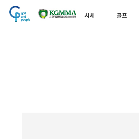
시세
골프
골프장