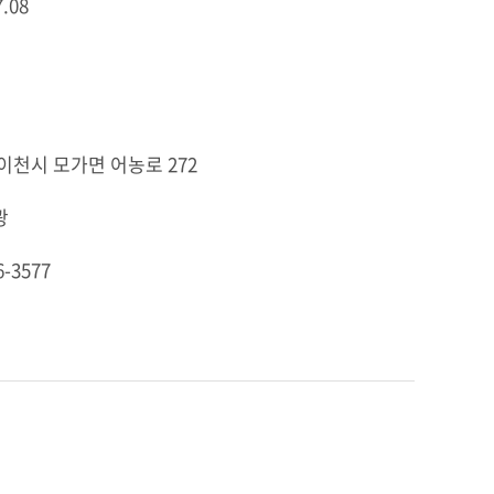
7.08
명
이천시 모가면 어농로 272
광
6-3577