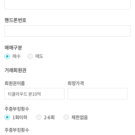
핸드폰번호
매매구분
매수
매도
거래회원권
회원권이름
희망가격
주중부킹횟수
1회이하
2-6회
제한없음
주중부킹횟수