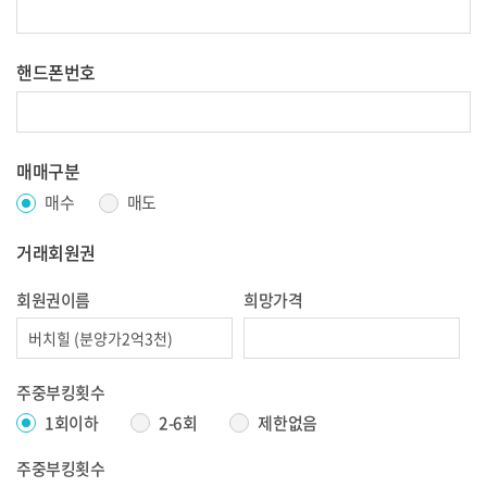
핸드폰번호
매매구분
매수
매도
거래회원권
회원권이름
희망가격
주중부킹횟수
1회이하
2-6회
제한없음
주중부킹횟수