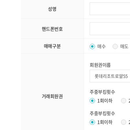
성명
핸드폰번호
매매구분
매수
매도
회원권이름
주중부킹횟수
거래회원권
1회이하
주중부킹횟수
1회이하