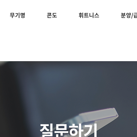
무기명
콘도
휘트니스
분양/
질문하기